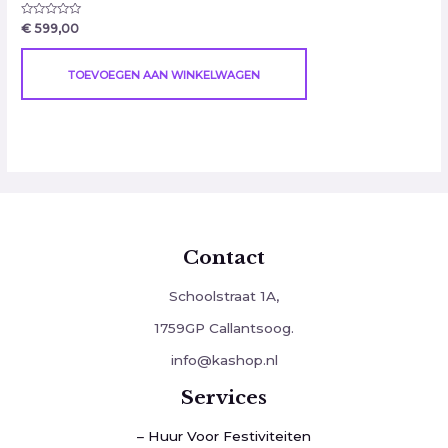
Gewaardeerd
€
599,00
0
uit
5
TOEVOEGEN AAN WINKELWAGEN
Contact
Schoolstraat 1A,
1759GP Callantsoog.
info@kashop.nl
Services
– Huur Voor Festiviteiten