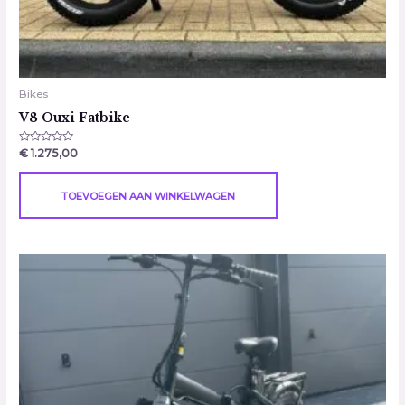
Bikes
V8 Ouxi Fatbike
Gewaardeerd
€
1.275,00
0
uit
5
TOEVOEGEN AAN WINKELWAGEN