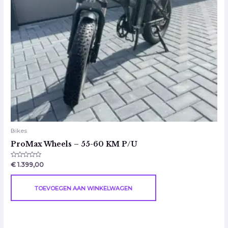
Bikes
ProMax Wheels – 55-60 KM P/U
Gewaardeerd
€
1.399,00
0
uit
5
TOEVOEGEN AAN WINKELWAGEN