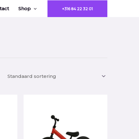
tact
Shop
+316 84 22 32 01