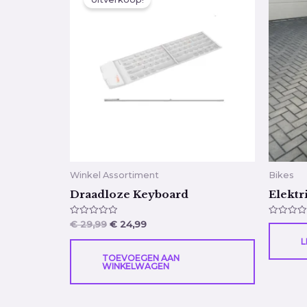
was:
is:
€ 29,99.
€ 24,99.
Winkel Assortiment
Bikes
Draadloze Keyboard
Elektr
Gewaardeerd
Gewaarde
€
29,99
€
24,99
0
0
uit
uit
L
5
5
TOEVOEGEN AAN
WINKELWAGEN