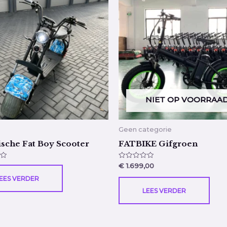
NIET OP VOORRAA
Geen categorie
ische Fat Boy Scooter
FATBIKE Gifgroen
erd
Gewaardeerd
€
1.699,00
0
uit
EES VERDER
5
LEES VERDER