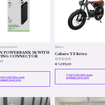
Assortiment
Bikes
N POWERBANK 5K WITH
Cabaro T3 Retro
TING CONNECTOR
Gewaardeerd
€
1.299,00
erd
0
uit
5
TOEVOEGEN AAN
OEVOEGEN AAN
WINKELWAGEN
INKELWAGEN