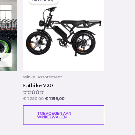
was:
is:
€ 1.250,00.
€ 1.199,00.
D
Winkel Assortiment
Fatbike V20
Gewaardeerd
€
1.250,00
€
1.199,00
0
uit
5
TOEVOEGEN AAN
WINKELWAGEN