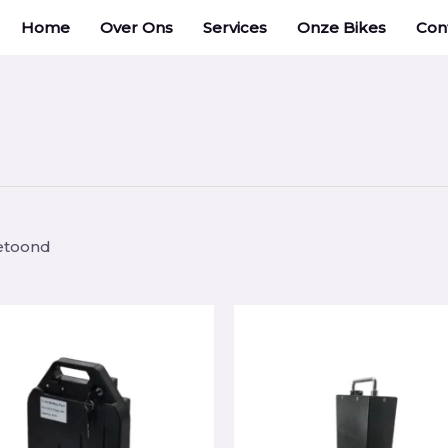
Home
Over Ons
Services
Onze Bikes
Con
getoond