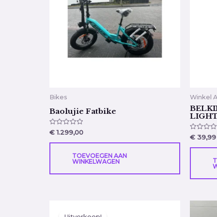
Bikes
Winkel 
BELKI
Baolujie Fatbike
LIGH
Gewaardeerd
€
1.299,00
Gewaarde
€
39,99
0
0
uit
uit
5
5
TOEVOEGEN AAN
T
WINKELWAGEN
W
Oorspronkelijke
Huidige
prijs
prijs
Uitverkoop!