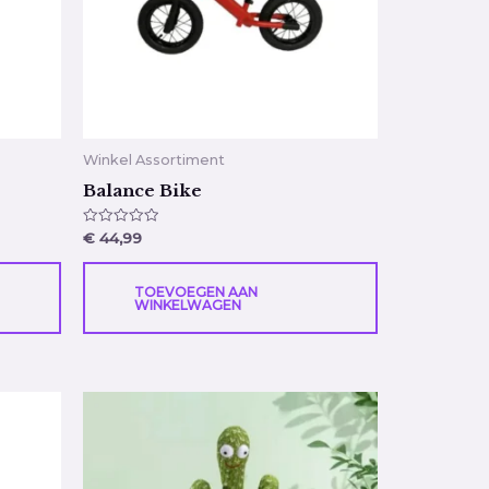
Winkel Assortiment
Balance Bike
Gewaardeerd
€
44,99
0
uit
5
TOEVOEGEN AAN
WINKELWAGEN
Dit
product
heeft