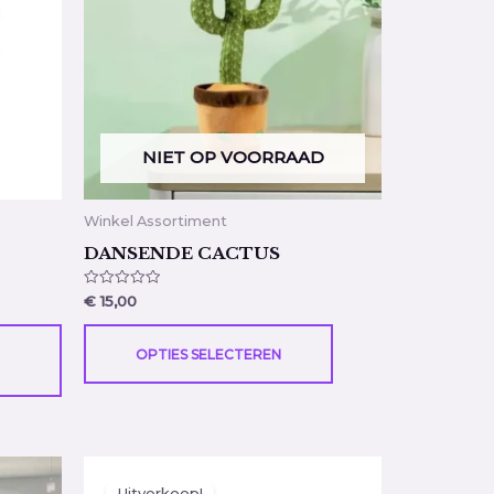
meerdere
variaties.
Deze
optie
kan
gekozen
NIET OP VOORRAAD
worden
op
Winkel Assortiment
de
DANSENDE CACTUS
productpagina
Gewaardeerd
€
15,00
0
uit
5
OPTIES SELECTEREN
Oorspronkelijke
Huidige
prijs
prijs
Uitverkoop!