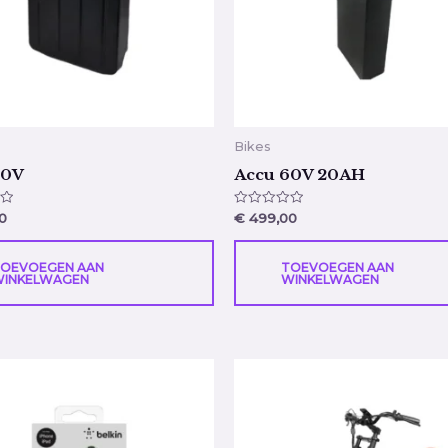
Bikes
60V
Accu 60V 20AH
erd
Gewaardeerd
0
€
499,00
0
uit
5
OEVOEGEN AAN
TOEVOEGEN AAN
INKELWAGEN
WINKELWAGEN