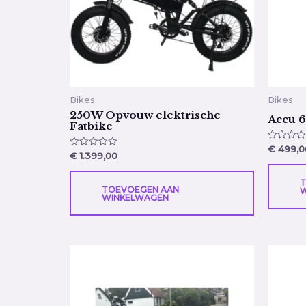
Bikes
Bikes
250W Opvouw elektrische
Accu 
Fatbike
Gewaarde
€
499,0
Gewaardeerd
€
1.399,00
0
0
uit
uit
5
5
T
TOEVOEGEN AAN
W
WINKELWAGEN