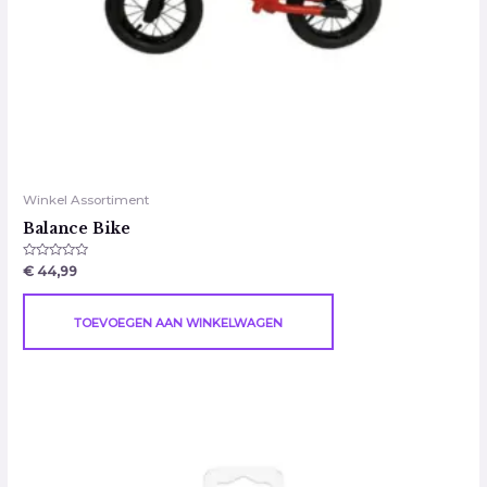
Winkel Assortiment
Balance Bike
Gewaardeerd
€
44,99
0
uit
5
TOEVOEGEN AAN WINKELWAGEN