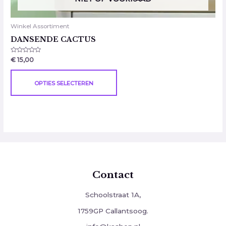
Winkel Assortiment
DANSENDE CACTUS
Gewaardeerd
€
15,00
0
uit
5
OPTIES SELECTEREN
Contact
Schoolstraat 1A,
1759GP Callantsoog.