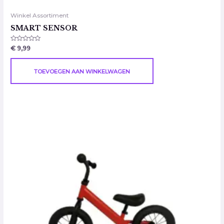
Winkel Assortiment
SMART SENSOR
Gewaardeerd
€
9,99
0
uit
5
TOEVOEGEN AAN WINKELWAGEN