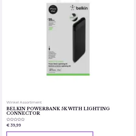
Winkel Assortiment
BELKIN POWERBANK 5K WITH LIGHTING
CONNECTOR
Gewaardeerd
€
39,99
0
uit
5