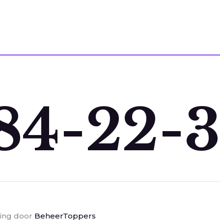
84-22-3
ting door
BeheerToppers