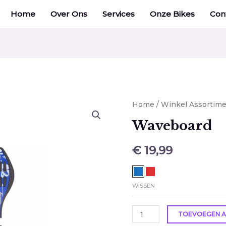
Home
Over Ons
Services
Onze Bikes
Con
Waveboard
Home
/
Winkel Assortim
aantal
Waveboard
€
19,99
WISSEN
TOEVOEGEN A