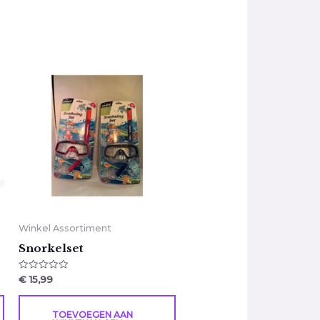
Winkel Assortiment
Snorkelset
Gewaardeerd
€
15,99
0
uit
5
TOEVOEGEN AAN