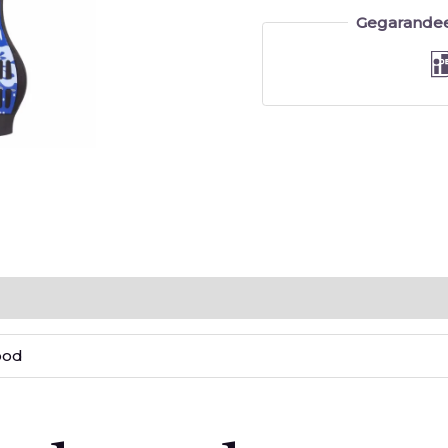
Gegarandee
delingen (0)
ood